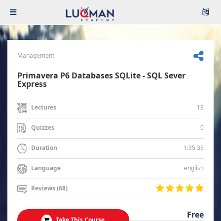
Management
Primavera P6 Databases SQLite - SQL Sever
Express
13
Lectures
0
Quizzes
1:35:36
Duration
english
Language
Reviews (68)
Free
Take This Course