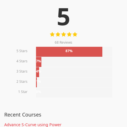
5
68 Reviews
5 Stars
87%
4 Stars
7%
3 Stars
4%
2 Stars
1%
1 Star
0%
Recent Courses
Advance S-Curve using Power