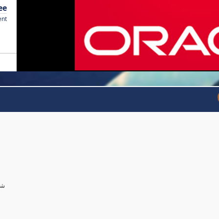
ee
ent
شر