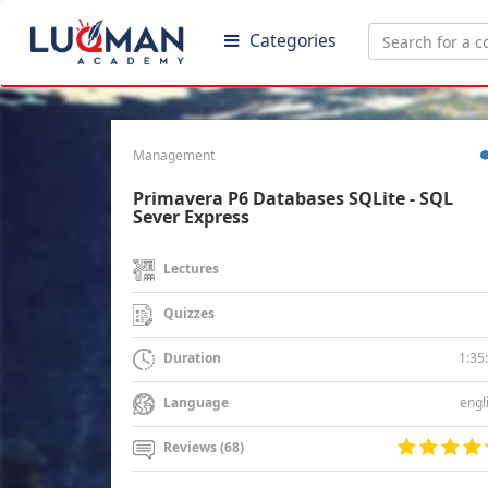
Categories
Management
Primavera P6 Databases SQLite - SQL
Sever Express
Lectures
Quizzes
1:35
Duration
engl
Language
Reviews (68)