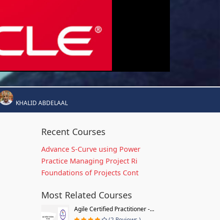
KHALID ABDELAAL
Recent Courses
Advance S-Curve using Power
Practice Managing Project Ri
Foundations of Projects Cont
Most Related Courses
Agile Certified Practitioner -...
(2 Reviews )