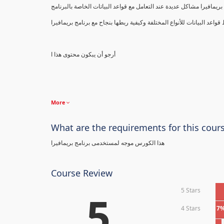
ريمافيرا مشاكل عديدة عند التعامل مع قواعد البياتات الخاصة بالبرنامج
اعد البيانات للأنواع المختلفة وكيفية ربطها بنجاح مع برنامج بريمافيرا
أرجو أن يبكون محتوى هذا ا
More
What are the requirements for this cour
هذا الكورس موجه لمستخدمى برنامج بريمافيرا
Course Review
5 Stars
5
4 Stars
7