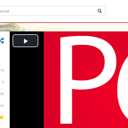
Play
Video
13
0
:36
ish