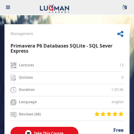
Management
Primavera P6 Databases SQLite - SQL Sever
Express
13
Lectures
0
Quizzes
1:35:36
Duration
english
Language
Reviews (68)
Free
Take This Course