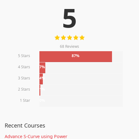
5
68 Reviews
5 Stars
87%
4 Stars
7%
3 Stars
4%
2 Stars
1%
1 Star
0%
Recent Courses
Advance S-Curve using Power