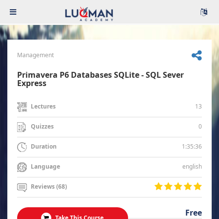
Management
Primavera P6 Databases SQLite - SQL Sever
Express
13
Lectures
0
Quizzes
1:35:36
Duration
english
Language
Reviews (68)
Free
Take This Course