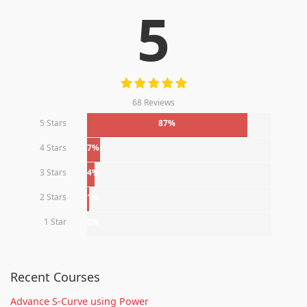
5
68 Reviews
5 Stars
87%
4 Stars
7%
3 Stars
4%
2 Stars
1%
1 Star
0%
Recent Courses
Advance S-Curve using Power