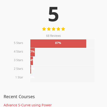
5
68 Reviews
5 Stars
87%
4 Stars
7%
3 Stars
4%
2 Stars
1%
1 Star
0%
Recent Courses
Advance S-Curve using Power