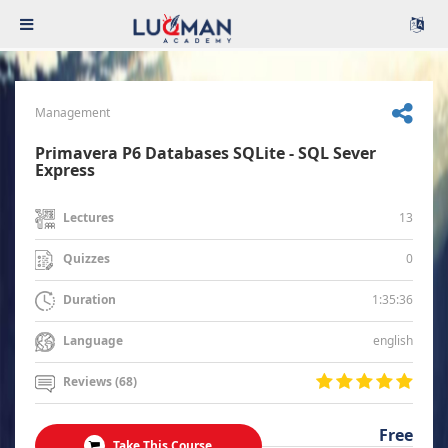
Management
Primavera P6 Databases SQLite - SQL Sever
Express
13
Lectures
0
Quizzes
1:35:36
Duration
english
Language
Reviews (68)
Free
Take This Course