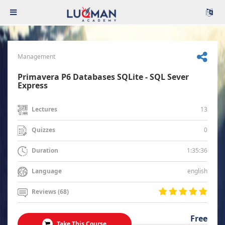
Management
Primavera P6 Databases SQLite - SQL Sever
Express
13
Lectures
0
Quizzes
1:35:36
Duration
english
Language
Reviews (68)
Free
Take This Course