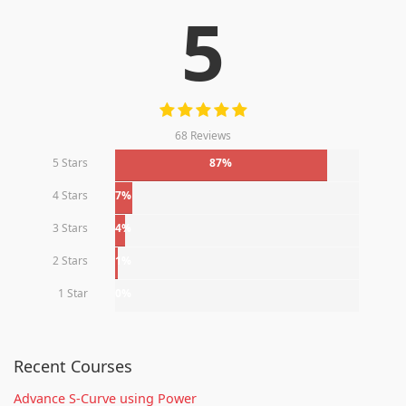
5
68 Reviews
5 Stars
87%
4 Stars
7%
3 Stars
4%
2 Stars
1%
1 Star
0%
Recent Courses
Advance S-Curve using Power