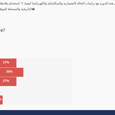
التاريخية والمسجلة للموقع لحساب الإنتاجية وتكلفة طاقم العمل والمعدات. 3- سوف تتعلم كيفية ا�
se?
27%
36%
27%
%
%