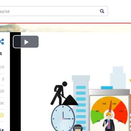
Play
s
Video
10
0
:26
bic
5$