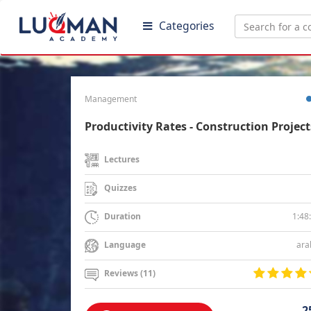
Categories
Management
Productivity Rates - Construction Project
Lectures
Quizzes
1:48
Duration
ara
Language
Reviews (11)
2