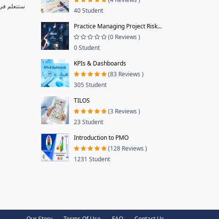
40 Student
Practice Managing Project Risk...
(0 Reviews )
0 Student
KPIs & Dashboards
(83 Reviews )
305 Student
TILOS
(3 Reviews )
23 Student
Introduction to PMO
(128 Reviews )
1231 Student
Our Story
Terms Of Use
FAQ
Contact Us