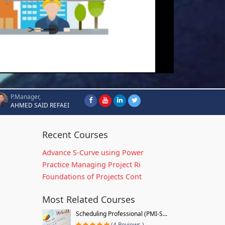
P.Manager,
AHMED SAID REFAEI
Recent Courses
Advance S-Curve using Power
Practice Managing Project Ri
Foundations of Projects Cont
Most Related Courses
Scheduling Professional (PMI-S...
(4 Reviews )