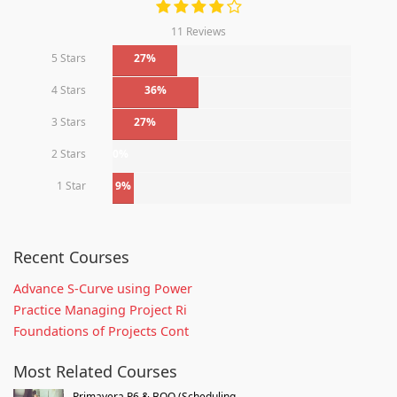
11 Reviews
5 Stars
27%
4 Stars
36%
3 Stars
27%
2 Stars
0%
1 Star
9%
Recent Courses
Advance S-Curve using Power
Practice Managing Project Ri
Foundations of Projects Cont
Most Related Courses
Primavera P6 & BOQ (Scheduling...