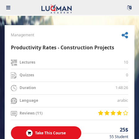
Management
Productivity Rates - Construction Projects
10
Lectures
0
Quizzes
1:48:26
Duration
arabic
Language
Reviews (11)
25$
Take This Course
55 Student