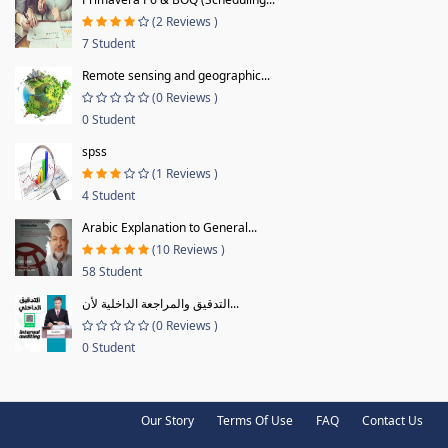
(2 Reviews )
7 Student
Remote sensing and geographic...
(0 Reviews )
0 Student
spss
(1 Reviews )
4 Student
Arabic Explanation to General...
(10 Reviews )
58 Student
التدقيق والمراجعة الداخلية لأن...
(0 Reviews )
0 Student
Our Story
Terms Of Use
FAQ
Contact Us