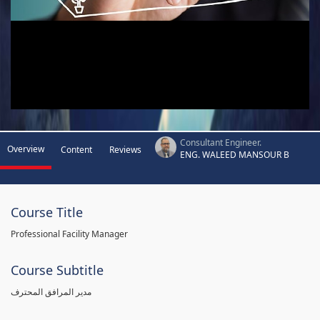
Consultant Engineer.
Overview
Content
Reviews
ENG. WALEED MANSOUR B
Course Title
Professional Facility Manager
Course Subtitle
مدير المرافق المحترف