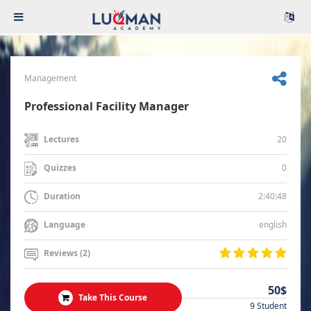
Management
Professional Facility Manager
20
Lectures
0
Quizzes
2:40:48
Duration
english
Language
Reviews (2)
50$
Take This Course
9 Student