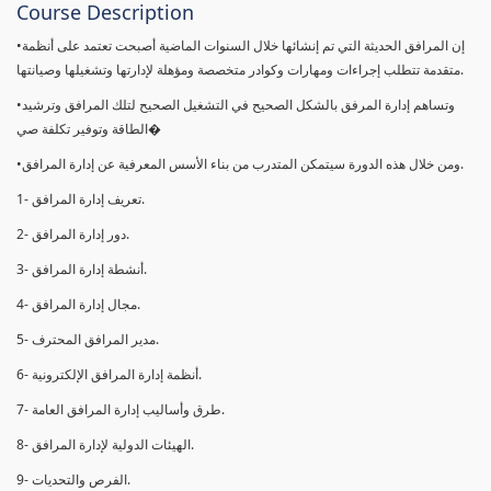
Course Description
•إن المرافق الحديثة التي تم إنشائها خلال السنوات الماضية أصبحت تعتمد على أنظمة
متقدمة تتطلب إجراءات ومهارات وكوادر متخصصة ومؤهلة لإدارتها وتشغیلھا وصیانتھا.
•وتساهم إدارة المرفق بالشكل الصحيح في التشغيل الصحيح لتلك المرافق وترشيد
الطاقة وتوفير تكلفة صي�
•ومن خلال ھذه الدورة سيتمكن المتدرب من بناء الأسس المعرفية عن إدارة المرافق.
1- تعريف إدارة المرافق.
2- دور إدارة المرافق.
3- أنشطة إدارة المرافق.
4- مجال إدارة المرافق.
5- مدير المرافق المحترف.
6- أنظمة إدارة المرافق الإلكترونية.
7- طرق وأساليب إدارة المرافق العامة.
8- الهيئات الدولية لإدارة المرافق.
9- الفرص والتحديات.