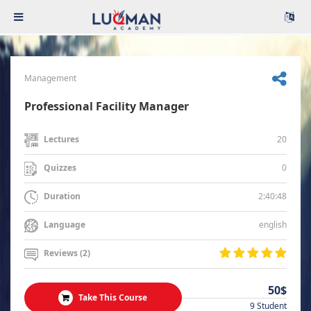
Management
Professional Facility Manager
20
Lectures
0
Quizzes
2:40:48
Duration
english
Language
Reviews (2)
50$
Take This Course
9 Student