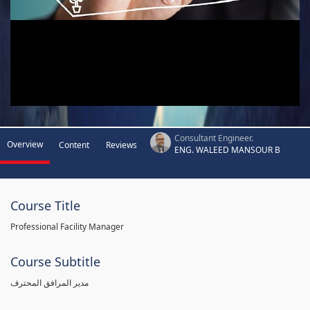
Consultant Engineer.
Overview
Content
Reviews
ENG. WALEED MANSOUR B
Course Title
Professional Facility Manager
Course Subtitle
مدير المرافق المحترف