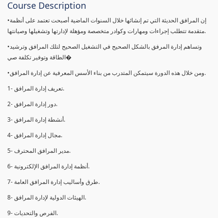
Course Description
•إن المرافق الحديثة التي تم إنشائها خلال السنوات الماضية أصبحت تعتمد على أنظمة
متقدمة تتطلب إجراءات ومهارات وكوادر متخصصة ومؤهلة لإدارتها وتشغیلھا وصیانتھا.
•وتساهم إدارة المرفق بالشكل الصحيح في التشغيل الصحيح لتلك المرافق وترشيد
الطاقة وتوفير تكلفة صي�
•ومن خلال ھذه الدورة سيتمكن المتدرب من بناء الأسس المعرفية عن إدارة المرافق.
1- تعريف إدارة المرافق.
2- دور إدارة المرافق.
3- أنشطة إدارة المرافق.
4- مجال إدارة المرافق.
5- مدير المرافق المحترف.
6- أنظمة إدارة المرافق الإلكترونية.
7- طرق وأساليب إدارة المرافق العامة.
8- الهيئات الدولية لإدارة المرافق.
9- الفرص والتحديات.