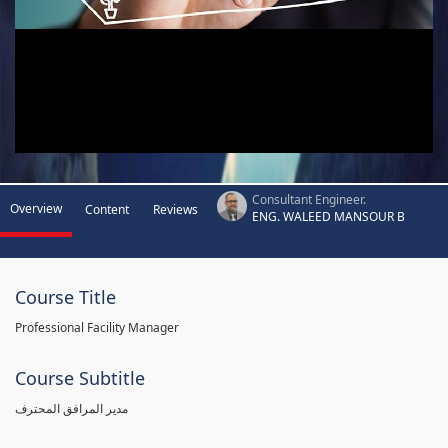
Consultant Engineer.
Overview
Content
Reviews
ENG. WALEED MANSOUR B
Course Title
Professional Facility Manager
Course Subtitle
مدير المرافق المحترف