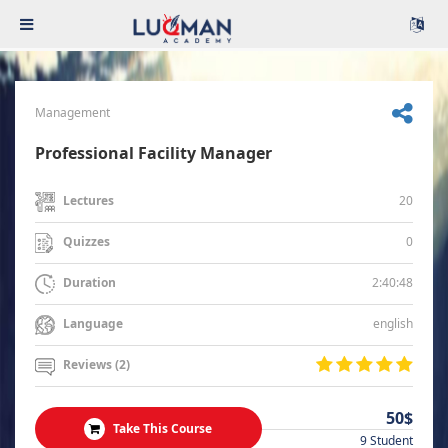
Management
Professional Facility Manager
20
Lectures
0
Quizzes
2:40:48
Duration
english
Language
Reviews (2)
50$
Take This Course
9 Student