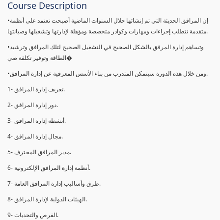
Course Description
•إن المرافق الحديثة التي تم إنشائها خلال السنوات الماضية أصبحت تعتمد على أنظمة
متقدمة تتطلب إجراءات ومهارات وكوادر متخصصة ومؤهلة لإدارتها وتشغیلھا وصیانتھا.
•وتساهم إدارة المرفق بالشكل الصحيح في التشغيل الصحيح لتلك المرافق وترشيد
الطاقة وتوفير تكلفة صي�
•ومن خلال ھذه الدورة سيتمكن المتدرب من بناء الأسس المعرفية عن إدارة المرافق.
1- تعريف إدارة المرافق.
2- دور إدارة المرافق.
3- أنشطة إدارة المرافق.
4- مجال إدارة المرافق.
5- مدير المرافق المحترف.
6- أنظمة إدارة المرافق الإلكترونية.
7- طرق وأساليب إدارة المرافق العامة.
8- الهيئات الدولية لإدارة المرافق.
9- الفرص والتحديات.