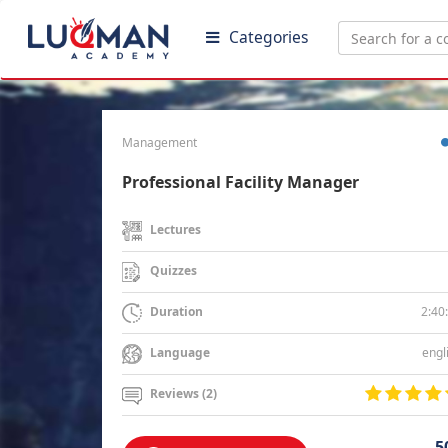
Categories
Management
Professional Facility Manager
Lectures
Quizzes
2:40
Duration
engl
Language
Reviews (2)
5