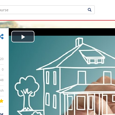
Play
Video
20
0
:48
ish
0$