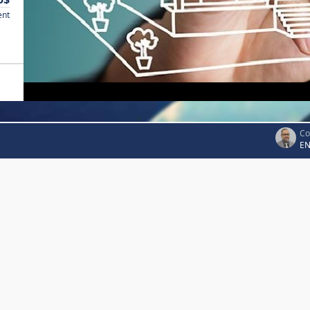
ent
Co
EN