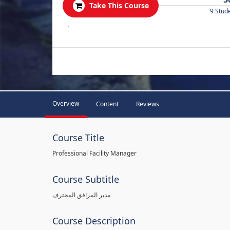
Take This Course
9 Stud
.
Overview
Content
Reviews
Course Title
Professional Facility Manager
Course Subtitle
مدير المرافق المحترف
Course Description