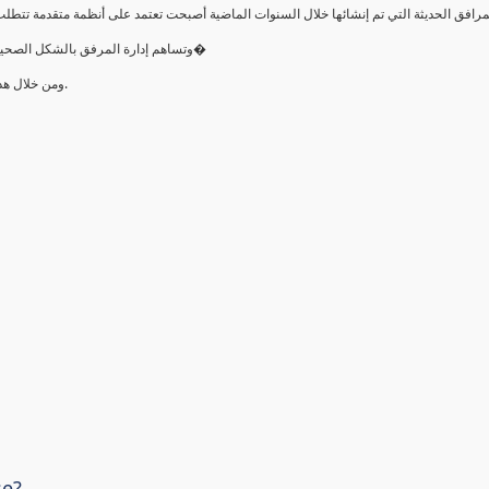
•وتساهم إدارة المرفق بالشكل الصحيح في التشغيل الصحيح لتلك المرافق وترشيد الطاقة وتوفير تكلفة صي�
•ومن خلال ھذه الدورة سيتمكن المتدرب من بناء الأسس المعرفية عن إدارة المرافق.
se?