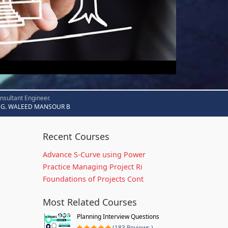
nsultant Engineer.
G. WALEED MANSOUR B
Recent Courses
Advance S-Curve using Power
Practice Managing Project Ri
Foundations of Projects Cont
Most Related Courses
Planning Interview Questions
(183 Reviews )