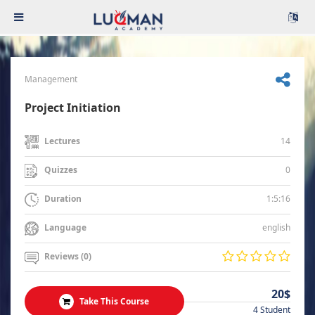
Management
Project Initiation
14
Lectures
0
Quizzes
1:5:16
Duration
english
Language
Reviews (0)
20$
Take This Course
4 Student