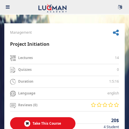
Management
Project Initiation
14
Lectures
0
Quizzes
1:5:16
Duration
english
Language
Reviews (0)
20$
Take This Course
4 Student