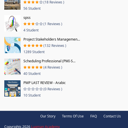
(18 Reviews )
56 Student
spss
(1 Reviews )
4 Student
Project Stakeholders Managemen...
(132 Reviews )
1289 Student
Scheduling Professional (PMI-S...
(4 Reviews )
40 Student
PMP LAST REVIEW - Arabic
(0 Reviews )
10 Student
Our Story
Terms Of Use
FAQ
Contact Us
Copyrights 2026
Luqman Academy