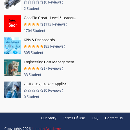
(0 Reviews )
2 Student
Good To Great - Level 5 Leader...
(113 Reviews )
1704 Student
KPIs & Dashboards
(83 Reviews )
305 Student
Engineering Cost Management
(7 Reviews )
33 Student
تطبيقات تقنية النانو " Applica...
(0 Reviews )
0 Student
Our Story
Terms Of Use
FAQ
Contact Us
Copyrights 2026
Luqman Academy