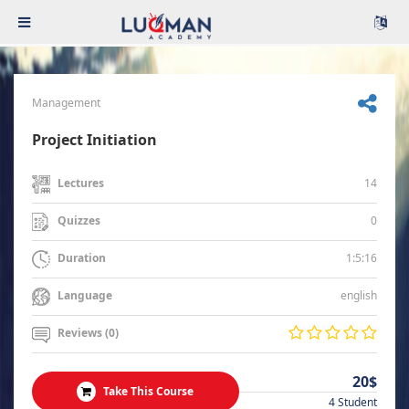
Management
Project Initiation
14
Lectures
0
Quizzes
1:5:16
Duration
english
Language
Reviews (0)
20$
Take This Course
4 Student