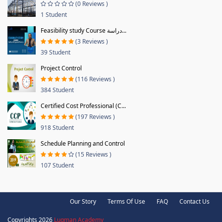
(0 Reviews )
1 Student
Feasibility study Course دراسة...
(3 Reviews )
39 Student
Project Control
(116 Reviews )
384 Student
Certified Cost Professional (C...
(197 Reviews )
918 Student
Schedule Planning and Control
(15 Reviews )
107 Student
Our Story
Terms Of Use
FAQ
Contact Us
Copyrights 2026
Luqman Academy