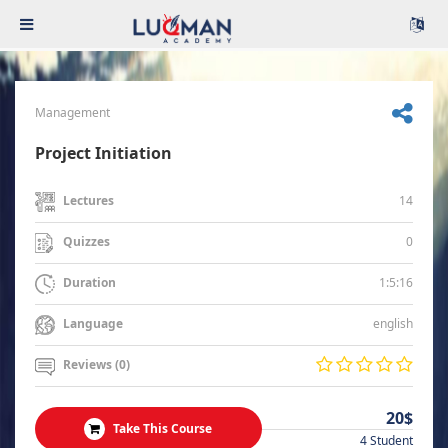
Management
Project Initiation
14
Lectures
0
Quizzes
1:5:16
Duration
english
Language
Reviews (0)
20$
Take This Course
4 Student