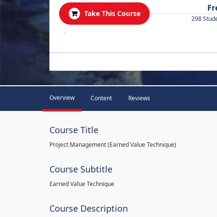
Fr
Take This Course
298 Stud
.
Overview
Content
Reviews
Course Title
Project Management (Earned Value Technique)
Course Subtitle
Earned Value Technique
Course Description