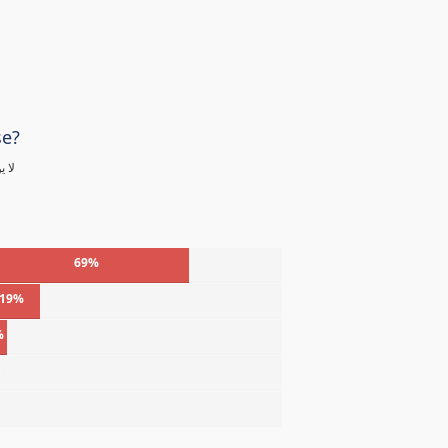
se?
لا 
69%
19%
%
%
%