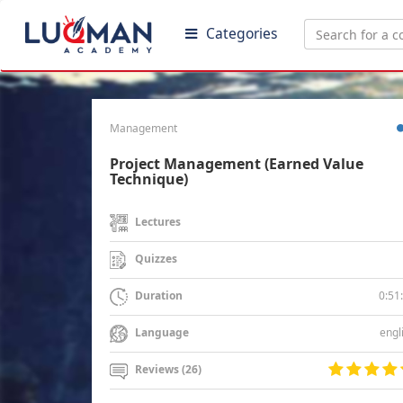
Categories
Management
Project Management (Earned Value
Technique)
Lectures
Quizzes
0:51
Duration
engl
Language
Reviews (26)