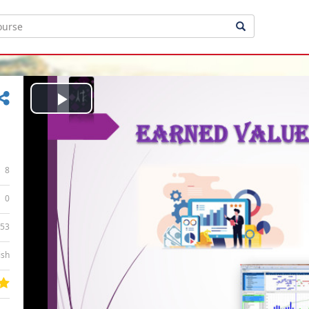
Play
Video
8
0
:53
ish