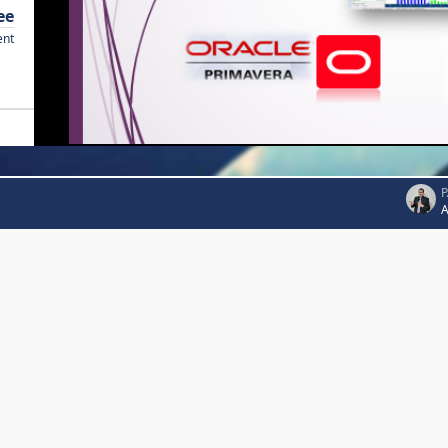
ee
ent
P