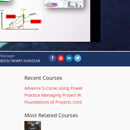
.Manager
ABDOU RAWFF ALKASSAR
Recent Courses
Advance S-Curve using Power
Practice Managing Project Ri
Foundations of Projects Cont
Most Related Courses