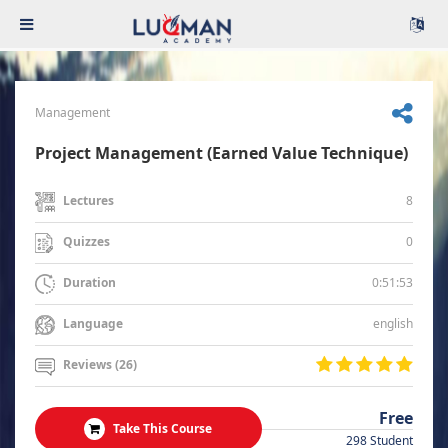
Management
Project Management (Earned Value Technique)
8
Lectures
0
Quizzes
0:51:53
Duration
english
Language
Reviews (26)
Free
Take This Course
298 Student