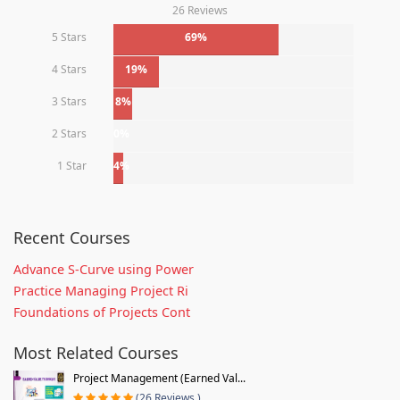
26 Reviews
5 Stars
69%
4 Stars
19%
3 Stars
8%
2 Stars
0%
1 Star
4%
Recent Courses
Advance S-Curve using Power
Practice Managing Project Ri
Foundations of Projects Cont
Most Related Courses
Project Management (Earned Val...
(26 Reviews )