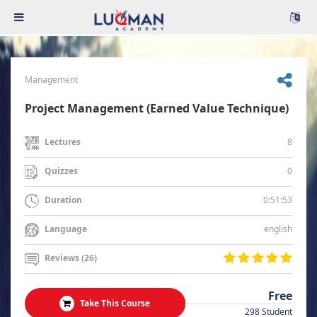
Management
Project Management (Earned Value Technique)
8
Lectures
0
Quizzes
0:51:53
Duration
english
Language
Reviews (26)
Free
Take This Course
298 Student