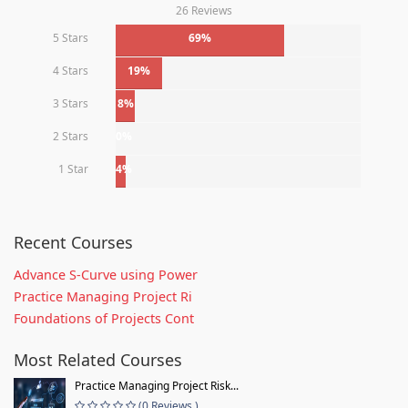
26 Reviews
5 Stars
69%
4 Stars
19%
3 Stars
8%
2 Stars
0%
1 Star
4%
Recent Courses
Advance S-Curve using Power
Practice Managing Project Ri
Foundations of Projects Cont
Most Related Courses
Practice Managing Project Risk...
(0 Reviews )