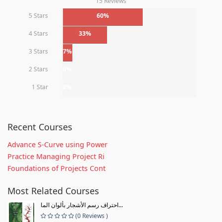
15 Reviews
5 Stars
60%
4 Stars
33%
3 Stars
7%
2 Stars
0%
1 Star
0%
Recent Courses
Advance S-Curve using Power
Practice Managing Project Ri
Foundations of Projects Cont
Most Related Courses
احتراف رسم الأشجار بألوان الما...
(0 Reviews )