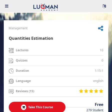
Management
Quantities Estimation
10
Lectures
0
Quizzes
1:15:1
Duration
english
Language
Reviews (15)
Free
Take This Course
279 Student