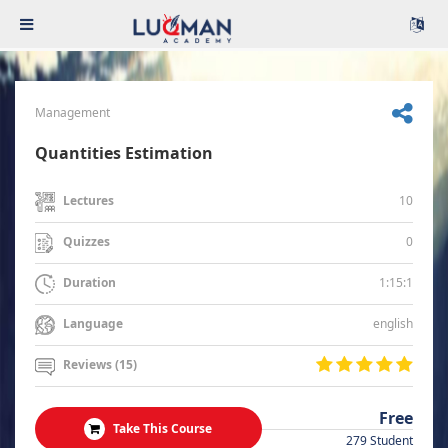
Management
Quantities Estimation
10
Lectures
0
Quizzes
1:15:1
Duration
english
Language
Reviews (15)
Free
Take This Course
279 Student