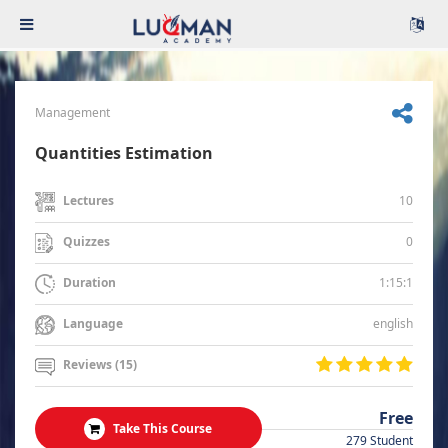
Management
Quantities Estimation
10
Lectures
0
Quizzes
1:15:1
Duration
english
Language
Reviews (15)
Free
Take This Course
279 Student