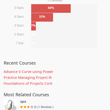
15 Reviews
5 Stars
60%
4 Stars
33%
3 Stars
7%
2 Stars
0%
1 Star
0%
Recent Courses
Advance S-Curve using Power
Practice Managing Project Ri
Foundations of Projects Cont
Most Related Courses
spss
(1 Reviews )