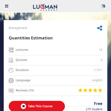
Management
Quantities Estimation
10
Lectures
0
Quizzes
1:15:1
Duration
english
Language
Reviews (15)
Free
Take This Course
279 Student