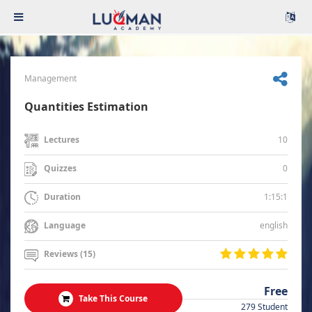
Management
Quantities Estimation
10
Lectures
0
Quizzes
1:15:1
Duration
english
Language
Reviews (15)
Free
Take This Course
279 Student