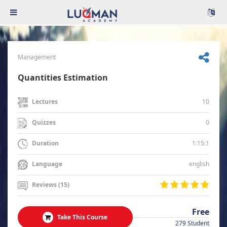
Management
Quantities Estimation
10
Lectures
0
Quizzes
1:15:1
Duration
english
Language
Reviews (15)
Free
Take This Course
279 Student