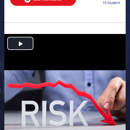
19 Student
.
Play
Video