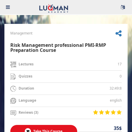
Management
Risk Management professional PMI-RMP
Preparation Course
17
Lectures
0
Quizzes
32:49:8
Duration
english
Language
Reviews (3)
35$
Take This Course