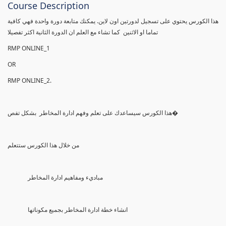
Course Description
هذا الكورس يحتوي على تسجيل لدورتين اون لاين. يمكنك متابعة دورة واحدة فهي كافية
تماما او الاثنين كما تشاء مع العلم ان الدورة الثانية اكثر تفصيلا
RMP ONLINE_1
OR
RMP ONLINE_2.
هذا الكورس سيساعدك على تعلم وفهم ادارة المخاطر بشكل تفص�
من خلال هذا الكورس ستتعلم
مباديء ومفاهيم ادارة المخاطر
انشاء خطة ادارة المخاطر بجميع مكوناتها