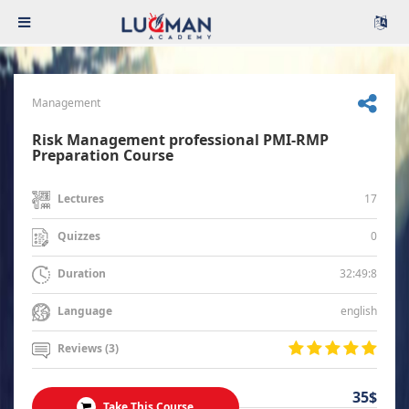
Management
Risk Management professional PMI-RMP
Preparation Course
17
Lectures
0
Quizzes
32:49:8
Duration
english
Language
Reviews (3)
35$
Take This Course