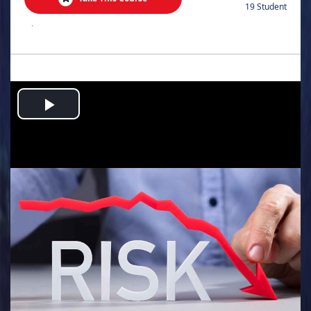
19 Student
.
Play
Video