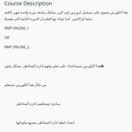
Course Description
هذا الكورس يحتوي على تسجيل لدورتين اون لاين. يمكنك متابعة دورة واحدة فهي كافية
تماما او الاثنين كما تشاء مع العلم ان الدورة الثانية اكثر تفصيلا
RMP ONLINE_1
OR
RMP ONLINE_2.
هذا الكورس سيساعدك على تعلم وفهم ادارة المخاطر بشكل تفص�
من خلال هذا الكورس ستتعلم
مباديء ومفاهيم ادارة المخاطر
انشاء خطة ادارة المخاطر بجميع مكوناتها