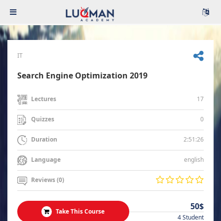
IT
Search Engine Optimization 2019
17
Lectures
0
Quizzes
2:51:26
Duration
english
Language
Reviews (0)
50$
Take This Course
4 Student