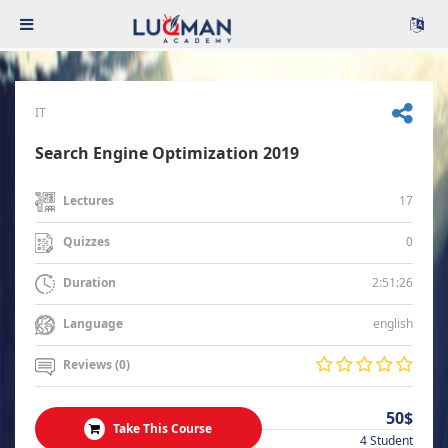
IT
Search Engine Optimization 2019
17
Lectures
0
Quizzes
2:51:26
Duration
english
Language
Reviews (0)
50$
Take This Course
4 Student