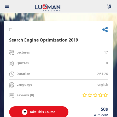
IT
Search Engine Optimization 2019
17
Lectures
0
Quizzes
2:51:26
Duration
english
Language
Reviews (0)
50$
Take This Course
4 Student