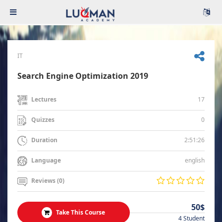
IT
Search Engine Optimization 2019
17
Lectures
0
Quizzes
2:51:26
Duration
english
Language
Reviews (0)
50$
Take This Course
4 Student