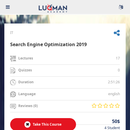
IT
Search Engine Optimization 2019
17
Lectures
0
Quizzes
2:51:26
Duration
english
Language
Reviews (0)
50$
Take This Course
4 Student