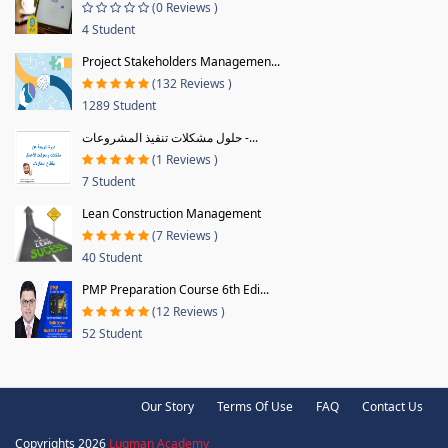
(0 Reviews )
4 Student
Project Stakeholders Managemen...
(132 Reviews )
1289 Student
حلول مشكلات تنفيذ المشروعات -...
(1 Reviews )
7 Student
Lean Construction Management
(7 Reviews )
40 Student
PMP Preparation Course 6th Edi...
(12 Reviews )
52 Student
Our Story
Terms Of Use
FAQ
Contact Us
Copyrights 2026
Luqman Academy