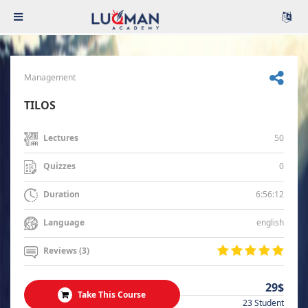
Management
TILOS
50
Lectures
0
Quizzes
6:56:12
Duration
english
Language
Reviews (3)
29$
Take This Course
23 Student