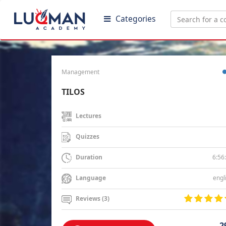
Categories
Management
TILOS
Lectures
Quizzes
6:56
Duration
engl
Language
Reviews (3)
2