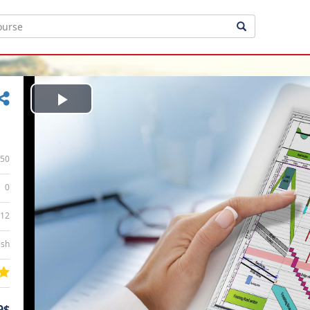
Play
Video
50
0
:12
ish
9$