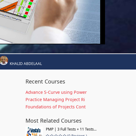
KHALID ABDELAAL
Recent Courses
Advance S-Curve using Power
Practice Managing Project Ri
Foundations of Projects Cont
Most Related Courses
PMP | 3 Full Tests + 11 Tests...
(0 Reviews )