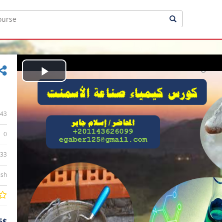
Play
Video
43
0
:33
ish
5$