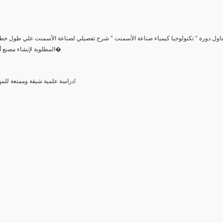
ناول دورة " تكنولوجيا كيمياء صناعة الأسمنت " شرح تفصيلي لصناعة الأسمنت علي طول خط ال
المطلوبة لإنشاء مصنع أسمنت ومعرفة المواد الخام وتركيبها الكيمياءي ونسب مكوناتها وكيفية ا�
دراسة علمية شيقة وممتعة للمهتمين بهذا المجال الذي يعتبر عصب الحضارات والنمو والإعمال والتشييد!