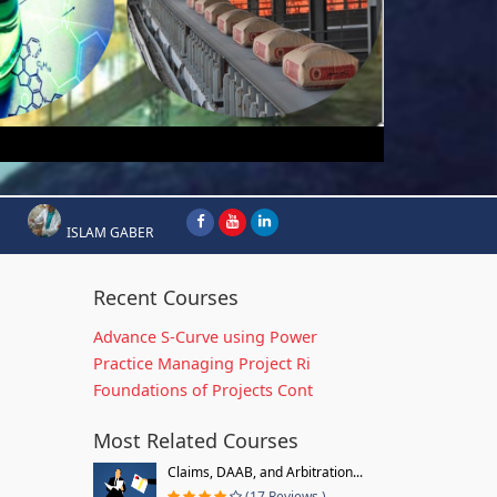
ISLAM GABER
Recent Courses
Advance S-Curve using Power
Practice Managing Project Ri
Foundations of Projects Cont
Most Related Courses
Claims, DAAB, and Arbitration...
(17 Reviews )