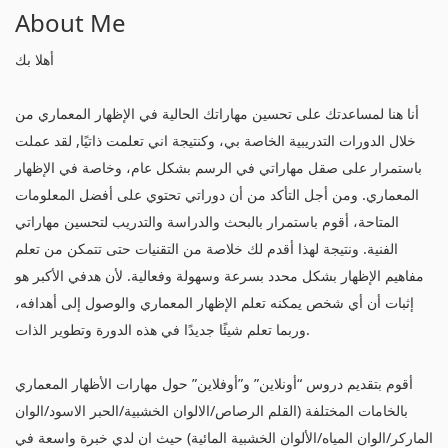
About Me
أهلا بك
أنا هنا لمساعدتك على تحسين مهاراتك الحالية في الإظهار المعماري من
خلال الدورات التدريبية الخاصة بي، وكنتيجة اني تعلمت ذاتيًا, لقد عملت
باستمرار على صقل مهاراتي في الرسم بشكل عام، وخاصة في الإظهار
المعماري. ومن أجل التأكد من أن دوراتي تحتوي على أفضل المعلومات
المتاحة، أقوم باستمرار بالبحث والدراسة والتدريب لتحسين مهاراتي
الفنية. ونتيجة لهذا أقدم لك خلاصة من التقنيات حتى تتمكن من تعلم
مفاهيم الإظهار بشكل محدد بسرعة وسهولة وفعالية. لأن هدفي الأكبر هو
إثبات أن أي شخص يمكنه تعلم الإظهار المعماري والوصول إلى أهدافه،
وربما تعلم شيئًا جديدًا في هذه الدورة وتطوير الذات.
أقوم بتقديم دروس “أونلاين” و”أوفلاين” حول مهارات الأظهار المعماري
بالخامات المختلفة (القلم الرصاص/الالوان الخشبية/الحبر الاسود/الوان
الماركر/الوان المياه/الألوان الخشبية المائية) حيث ان لدي خبرة واسعة في