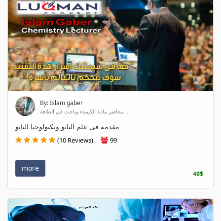
By: Islam gaber
محاضر مادة الكيمياء وباحث في الطاقة...
مقدمة فى علم النانو وتكنولوجيا النانو
(10 Reviews)
99
more
49$