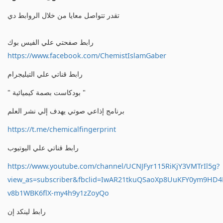
تقدر تتواصل معايا من خلال الروابط دي
رابط صفحتي علي الفيس بوك
https://www.facebook.com/ChemistIslamGaber
رابط قناتي علي التيليجرام
" بودكاست بصمة كيميائية "
برنامج إذاعي صوتي يهدف إلي نشر العلم
https://t.me/chemicalfingerprint
رابط قناتي علي اليوتيوب
https://www.youtube.com/channel/UCNJFyr115RiKjY3VMTrIl5g?
view_as=subscriber&fbclid=IwAR21tkuQSaoXp8UuKFY0ym9HD
v8b1WBK6flX-my4h9y1zZoyQo
رابط لينكد إن