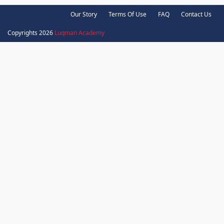
Our Story
Terms Of Use
FAQ
Contact Us
Copyrights 2026
Luqman Academy