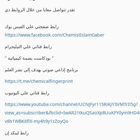
تقدر تتواصل معايا من خلال الروابط دي
رابط صفحتي علي الفيس بوك
https://www.facebook.com/ChemistIslamGaber
رابط قناتي علي التيليجرام
" بودكاست بصمة كيميائية "
برنامج إذاعي صوتي يهدف إلي نشر العلم
https://t.me/chemicalfingerprint
رابط قناتي علي اليوتيوب
https://www.youtube.com/channel/UCNJFyr115RiKjY3VMTrIl5g?
view_as=subscriber&fbclid=IwAR21tkuQSaoXp8UuKFY0ym9HD
v8b1WBK6flX-my4h9y1zZoyQo
رابط لينكد إن