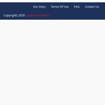
Our Story
Terms Of Use
FAQ
Contact Us
Copyrights 2026
Luqman Academy