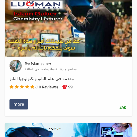
By: Islam gaber
محاضر مادة الكيمياء وباحث في الطاقة...
مقدمة فى علم النانو وتكنولوجيا النانو
(10 Reviews)
99
more
49$