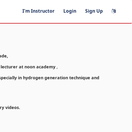
I'm Instructor
Login
Sign Up
ade,
y lecturer at noon academy
,
especially in hydrogen generation technique and
ry videos.