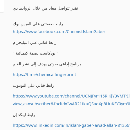
تقدر تتواصل معايا من خلال الروابط دي
رابط صفحتي علي الفيس بوك
https://www.facebook.com/ChemistIslamGaber
رابط قناتي علي التيليجرام
" بودكاست بصمة كيميائية "
برنامج إذاعي صوتي يهدف إلي نشر العلم
https://t.me/chemicalfingerprint
رابط قناتي علي اليوتيوب
https://www.youtube.com/channel/UCNJFyr115RiKjY3VMTrIl
view_as=subscriber&fbclid=IwAR21tkuQSaoXp8UuKFY0ym
رابط لينكد إن
https://www.linkedin.com/in/islam-gaber-awad-allah-81356