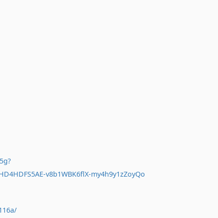
5g?
9HD4HDFS5AE-v8b1WBK6flX-my4h9y1zZoyQo
116a/