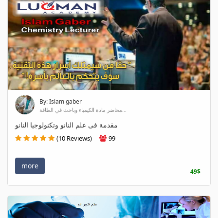
By: Islam gaber
محاضر مادة الكيمياء وباحث في الطاقة...
مقدمة فى علم النانو وتكنولوجيا النانو
(10 Reviews)
99
more
49$