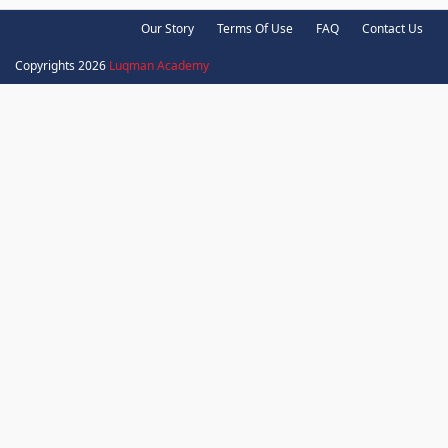
Our Story
Terms Of Use
FAQ
Contact Us
Copyrights 2026
Luqman Academy