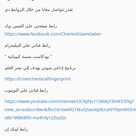
تقدر تتواصل معايا من خلال الروابط دي
رابط صفحتي علي الفيس بوك
https://www.facebook.com/ChemistIslamGaber
رابط قناتي علي التيليجرام
" بودكاست بصمة كيميائية "
برنامج إذاعي صوتي يهدف إلي نشر العلم
https://t.me/chemicalfingerprint
رابط قناتي علي اليوتيوب
https://www.youtube.com/channel/UCNJFyr115RiKjY3VMTrIl5g?
view_as=subscriber&fbclid=IwAR21tkuQSaoXp8UuKFY0ym9HD
v8b1WBK6flX-my4h9y1zZoyQo
رابط لينكد إن