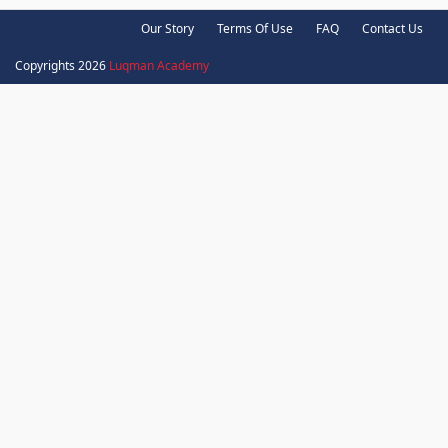
Our Story
Terms Of Use
FAQ
Contact Us
Copyrights 2026
Luqman Academy