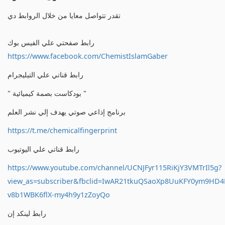
تقدر تتواصل معايا من خلال الروابط دي
رابط صفحتي علي الفيس بوك
https://www.facebook.com/ChemistIslamGaber
رابط قناتي علي التيليجرام
" بودكاست بصمة كيميائية "
برنامج إذاعي صوتي يهدف إلي نشر العلم
https://t.me/chemicalfingerprint
رابط قناتي علي اليوتيوب
https://www.youtube.com/channel/UCNJFyr115RiKjY3VMTrIl5g?
view_as=subscriber&fbclid=IwAR21tkuQSaoXp8UuKFY0ym9HD
v8b1WBK6flX-my4h9y1zZoyQo
رابط لينكد إن