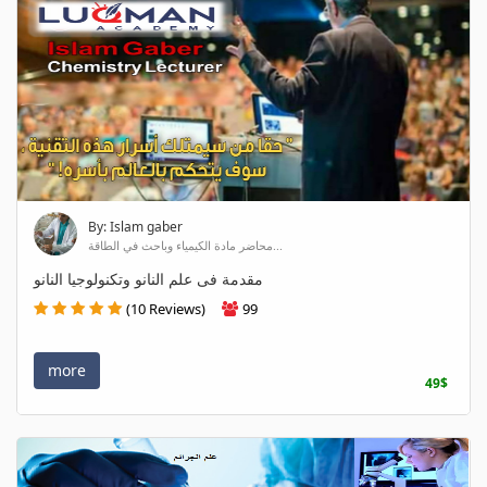
By: Islam gaber
محاضر مادة الكيمياء وباحث في الطاقة...
مقدمة فى علم النانو وتكنولوجيا النانو
(10 Reviews)
99
more
49$