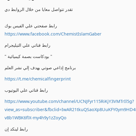
تقدر تتواصل معايا من خلال الروابط دي
رابط صفحتي علي الفيس بوك
https://www.facebook.com/ChemistIslamGaber
رابط قناتي علي التيليجرام
" بودكاست بصمة كيميائية "
برنامج إذاعي صوتي يهدف إلي نشر العلم
https://t.me/chemicalfingerprint
رابط قناتي علي اليوتيوب
https://www.youtube.com/channel/UCNJFyr115RiKjY3VMTrIl5g?
view_as=subscriber&fbclid=IwAR21tkuQSaoXp8UuKFY0ym9HD
v8b1WBK6flX-my4h9y1zZoyQo
رابط لينكد إن