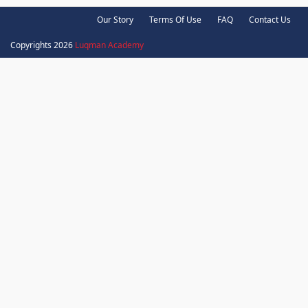
Our Story
Terms Of Use
FAQ
Contact Us
Copyrights 2026
Luqman Academy