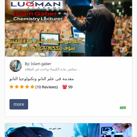
By: Islam gaber
محاضر مادة الكيمياء وباحث في الطاقة...
مقدمة فى علم النانو وتكنولوجيا النانو
(10 Reviews)
99
more
49$