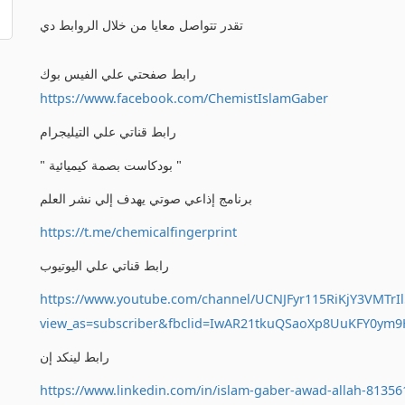
تقدر تتواصل معايا من خلال الروابط دي
رابط صفحتي علي الفيس بوك
https://www.facebook.com/ChemistIslamGaber
رابط قناتي علي التيليجرام
" بودكاست بصمة كيميائية "
برنامج إذاعي صوتي يهدف إلي نشر العلم
https://t.me/chemicalfingerprint
رابط قناتي علي اليوتيوب
https://www.youtube.com/channel/UCNJFyr115RiKjY3VMTrIl
view_as=subscriber&fbclid=IwAR21tkuQSaoXp8UuKFY0ym
رابط لينكد إن
https://www.linkedin.com/in/islam-gaber-awad-allah-81356