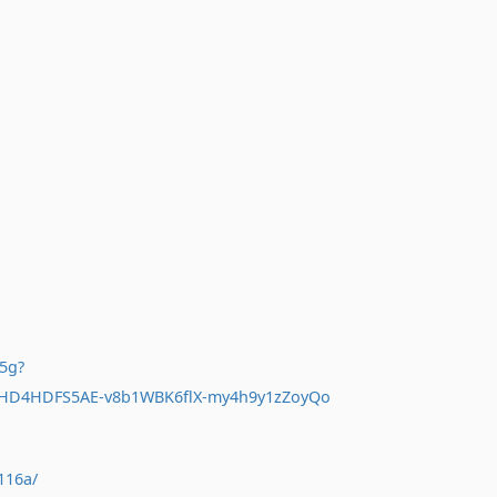
5g?
9HD4HDFS5AE-v8b1WBK6flX-my4h9y1zZoyQo
116a/