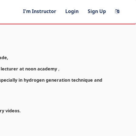
I'm Instructor
Login
Sign Up
ade,
y lecturer at noon academy
,
especially in hydrogen generation technique and
ry videos.