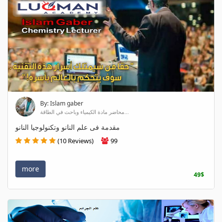
By: Islam gaber
محاضر مادة الكيمياء وباحث في الطاقة...
مقدمة فى علم النانو وتكنولوجيا النانو
(10 Reviews)
99
more
49$