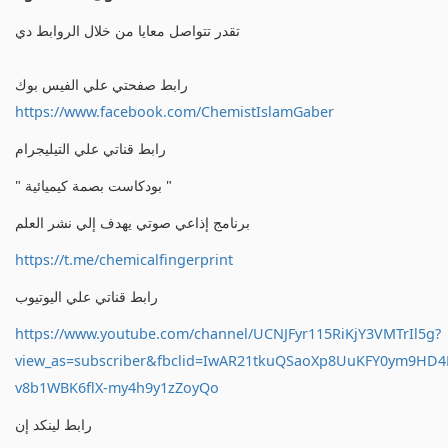
تقدر تتواصل معايا من خلال الروابط دي
رابط صفحتي علي الفيس بوك
https://www.facebook.com/ChemistIslamGaber
رابط قناتي علي التيليجرام
" بودكاست بصمة كيميائية "
برنامج إذاعي صوتي يهدف إلي نشر العلم
https://t.me/chemicalfingerprint
رابط قناتي علي اليوتيوب
https://www.youtube.com/channel/UCNJFyr115RiKjY3VMTrIl5g?
view_as=subscriber&fbclid=IwAR21tkuQSaoXp8UuKFY0ym9HD
v8b1WBK6flX-my4h9y1zZoyQo
رابط لينكد إن