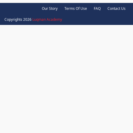
Our Story
Terms Of Use
FAQ
Contact Us
Copyrights 2026
Luqman Academy