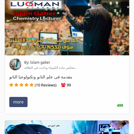
By: Islam gaber
محاضر مادة الكيمياء وباحث في الطاقة...
مقدمة فى علم النانو وتكنولوجيا النانو
(10 Reviews)
99
more
49$