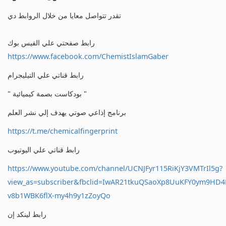
تقدر تتواصل معايا من خلال الروابط دي
رابط صفحتي علي الفيس بوك
https://www.facebook.com/ChemistIslamGaber
رابط قناتي علي التيليجرام
" بودكاست بصمة كيميائية "
برنامج إذاعي صوتي يهدف إلي نشر العلم
https://t.me/chemicalfingerprint
رابط قناتي علي اليوتيوب
https://www.youtube.com/channel/UCNJFyr115RiKjY3VMTrIl5g?
view_as=subscriber&fbclid=IwAR21tkuQSaoXp8UuKFY0ym9HD
v8b1WBK6flX-my4h9y1zZoyQo
رابط لينكد إن