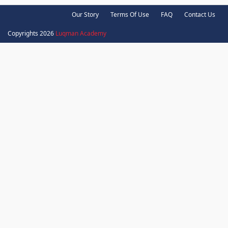
Our Story
Terms Of Use
FAQ
Contact Us
Copyrights 2026
Luqman Academy