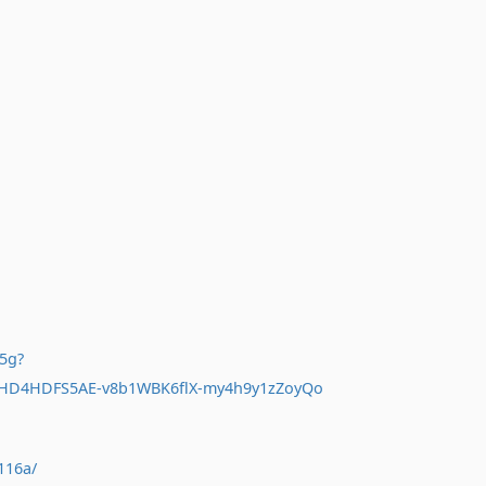
5g?
9HD4HDFS5AE-v8b1WBK6flX-my4h9y1zZoyQo
116a/