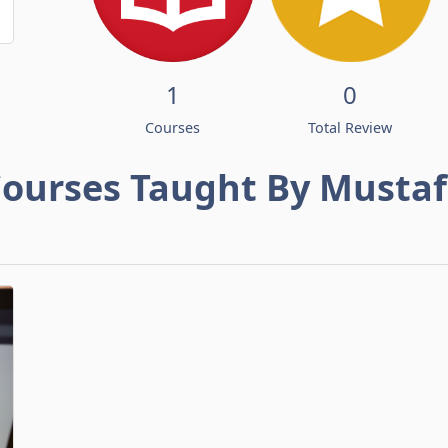
1
0
Courses
Total Review
ourses Taught By Musta