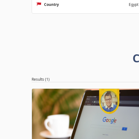
Country
Egypt
C
Results (1)