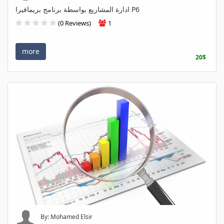
ادارة المشاريع بواسطة برنامج بريمافيرا P6
(0 Reviews)
1
more
20$
By: Mohamed Elsir