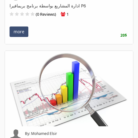
ادارة المشاريع بواسطة برنامج بريمافيرا P6
(0 Reviews)
1
more
20$
By: Mohamed Elsir