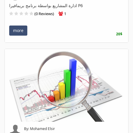
ادارة المشاريع بواسطة برنامج بريمافيرا P6
(0 Reviews)
1
more
20$
By: Mohamed Elsir